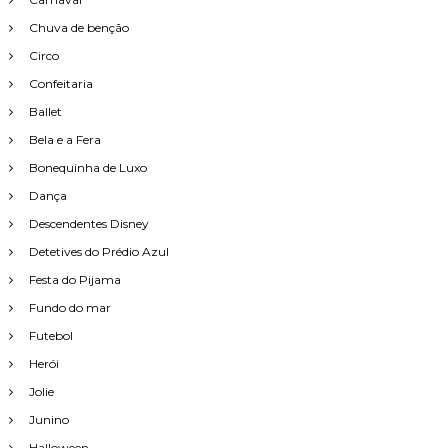
Chuva de benção
Circo
Confeitaria
Ballet
Bela e a Fera
Bonequinha de Luxo
Dança
Descendentes Disney
Detetives do Prédio Azul
Festa do Pijama
Fundo do mar
Futebol
Herói
Jolie
Junino
Halloween