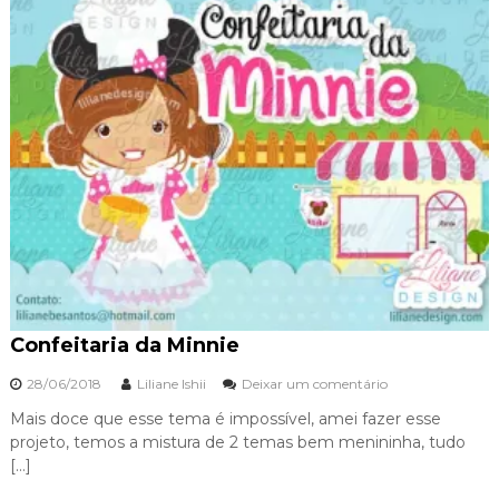
Confeitaria da Minnie
28/06/2018
Liliane Ishii
Deixar um comentário
e
m
Mais doce que esse tema é impossível, amei fazer esse
C
projeto, temos a mistura de 2 temas bem menininha, tudo
o
[…]
n
f