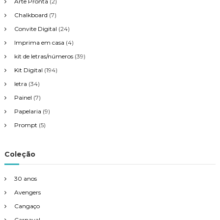
Arte Pronta
(2)
Chalkboard
(7)
Convite Digital
(24)
Imprima em casa
(4)
kit de letras/números
(39)
Kit Digital
(194)
letra
(34)
Painel
(7)
Papelaria
(9)
Prompt
(5)
Coleção
30 anos
Avengers
Cangaço
Carnaval