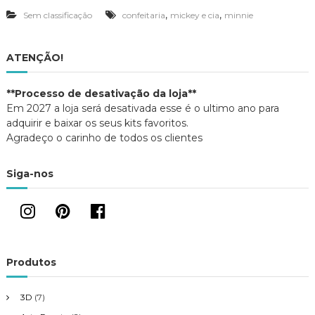
e
,
,
Sem classificação
confeitaria
mickey e cia
minnie
i
t
a
r
ATENÇÃO!
i
a
d
**Processo de desativação da loja**
a
Em 2027 a loja será desativada esse é o ultimo ano para
M
adquirir e baixar os seus kits favoritos.
i
Agradeço o carinho de todos os clientes
n
n
i
Siga-nos
e
Produtos
3D
(7)