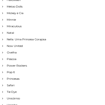
Metoo Dolls
Mickey e Cia
Minnie
Miraculous
Natal
Nella: Uma Princesa Corajosa
Now United
Ovelha
Páscoa
Power Rockers
Pop It
Princesas
Safari
Tie Dye
Unicórnio
Ursinho