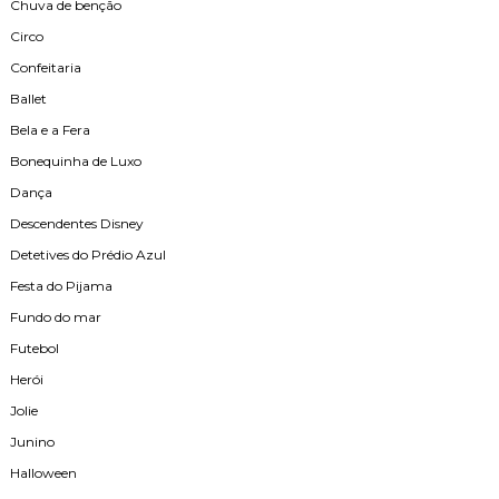
Chuva de benção
Circo
Confeitaria
Ballet
Bela e a Fera
Bonequinha de Luxo
Dança
Descendentes Disney
Detetives do Prédio Azul
Festa do Pijama
Fundo do mar
Futebol
Herói
Jolie
Junino
Halloween