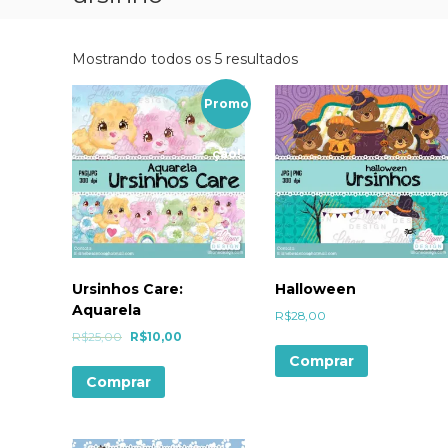
Mostrando todos os 5 resultados
Promo
ção!
Ursinhos Care:
Halloween
Aquarela
R$
28,00
R$
25,00
R$
10,00
Comprar
Comprar