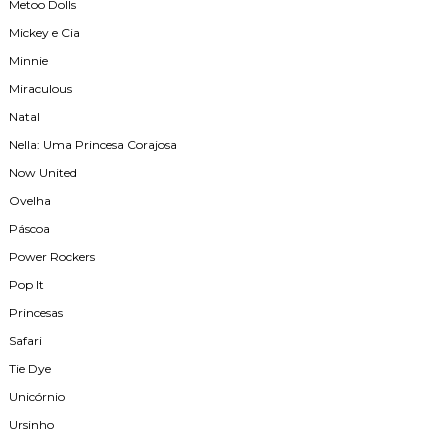
Metoo Dolls
Mickey e Cia
Minnie
Miraculous
Natal
Nella: Uma Princesa Corajosa
Now United
Ovelha
Páscoa
Power Rockers
Pop It
Princesas
Safari
Tie Dye
Unicórnio
Ursinho