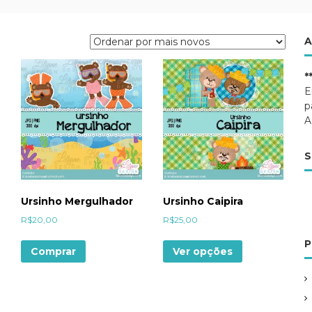
A
*
E
p
A
S
Ursinho Mergulhador
Ursinho Caipira
R$
20,00
R$
25,00
P
Comprar
Ver opções