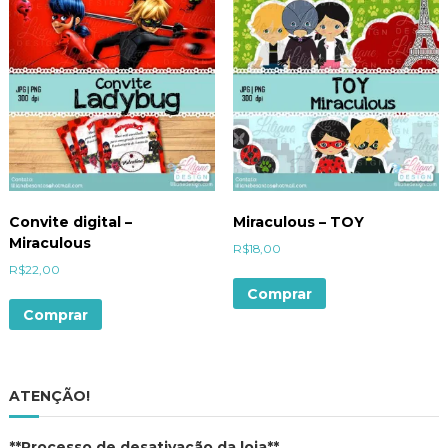
Convite digital –
Miraculous – TOY
Miraculous
R$
18,00
R$
22,00
Comprar
Comprar
ATENÇÃO!
**Processo de desativação da loja**