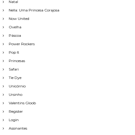
Natal
Nella: Uma Princesa Corajosa
Now United
Ovelha
Páscoa
Power Rockers
Pop It
Princesas
Safari
Tie Dye
Unicórnio
Ursinho
Valentins Gloob
Register
Login
Assinantes