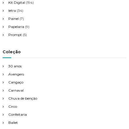
Kit Digital
(194)
letra
(34)
Painel
(7)
Papelaria
(9)
Prompt
(5)
Coleção
30 anos
Avengers
Cangaço
Carnaval
Chuva de benção
Circo
Confeitaria
Ballet