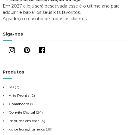
Em 2027 a loja será desativada esse é o ultimo ano para
adquirir e baixar os seus kits favoritos.
Agradeço o carinho de todos os clientes
Siga-nos
Produtos
3D
(7)
Arte Pronta
(2)
Chalkboard
(7)
Convite Digital
(24)
Imprima em casa
(4)
kit de letras/números
(39)