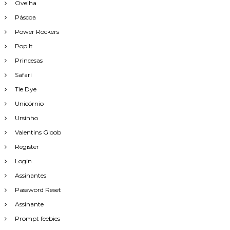
Ovelha
Páscoa
Power Rockers
Pop It
Princesas
Safari
Tie Dye
Unicórnio
Ursinho
Valentins Gloob
Register
Login
Assinantes
Password Reset
Assinante
Prompt feebies