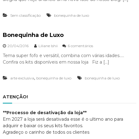
Sem classificação
bonequinha de luxo
Bonequinha de Luxo
20/04/2016
Liliane Ishii
6 comentários
e
m
Tema super fofo e versátil, combina com várias idades…..
B
Confira os kits disponíveis em nossa loja Fiz a […]
o
n
e
,
arte exclusiva
bonequinha de luxo
bonequinha de luxo
q
u
i
n
ATENÇÃO!
h
a
**Processo de desativação da loja**
d
e
Em 2027 a loja será desativada esse é o ultimo ano para
L
adquirir e baixar os seus kits favoritos.
u
Agradeço o carinho de todos os clientes
x