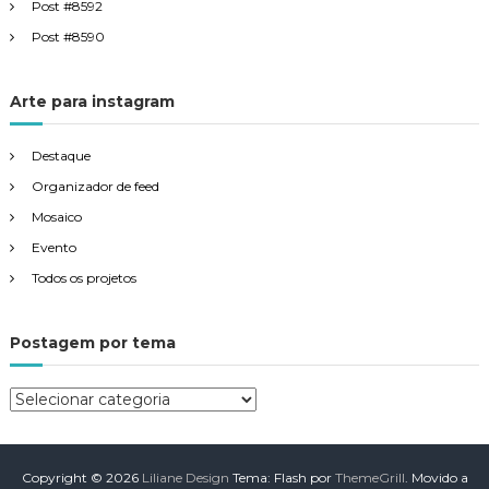
Post #8592
Post #8590
Arte para instagram
Destaque
Organizador de feed
Mosaico
Evento
Todos os projetos
Postagem por tema
P
o
s
t
Copyright © 2026
Liliane Design
Tema: Flash por
ThemeGrill
. Movido a