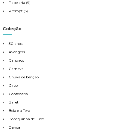
Papelaria
(9)
Prompt
(5)
Coleção
30 anos
Avengers
Cangaço
Carnaval
Chuva de benção
Circo
Confeitaria
Ballet
Bela e a Fera
Bonequinha de Luxo
Dança