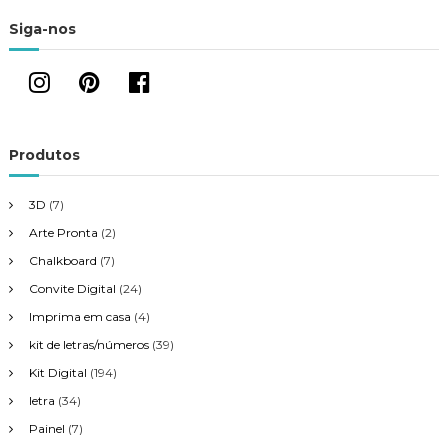
o
Siga-nos
Produtos
3D
(7)
Arte Pronta
(2)
Chalkboard
(7)
Convite Digital
(24)
Imprima em casa
(4)
kit de letras/números
(39)
Kit Digital
(194)
letra
(34)
Painel
(7)