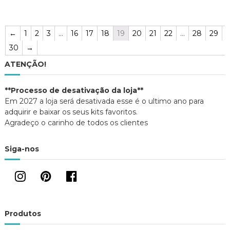
←
1
2
3
…
16
17
18
19
20
21
22
…
28
29
30
→
ATENÇÃO!
**Processo de desativação da loja**
Em 2027 a loja será desativada esse é o ultimo ano para
adquirir e baixar os seus kits favoritos.
Agradeço o carinho de todos os clientes
Siga-nos
Produtos