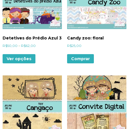
Detetives do Prédio Azul 3
Candy zoo: floral
R$
50,00
–
R$
62,00
R$
25,00
Ver opções
Comprar