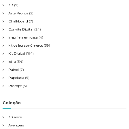
3D
(7)
Arte Pronta
(2)
Chalkboard
(7)
Convite Digital
(24)
Imprima em casa
(4)
kit de letras/números
(39)
Kit Digital
(194)
letra
(34)
Painel
(7)
Papelaria
(9)
Prompt
(5)
Coleção
30 anos
Avengers