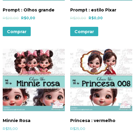
Prompt : Olhos grande
Prompt : estilo Pixar
R$
20,00
R$
0,00
R$
20,00
R$
0,00
Comprar
Comprar
Minnie Rosa
Princesa : vermelho
R$
35,00
R$
25,00