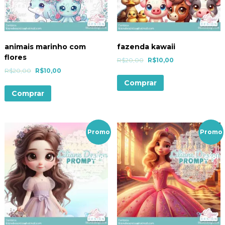
animais marinho com
fazenda kawaii
flores
R$
20,00
R$
10,00
R$
20,00
R$
10,00
Comprar
Comprar
Promo
Promo
ção!
ção!