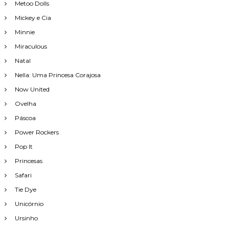
Metoo Dolls
Mickey e Cia
Minnie
Miraculous
Natal
Nella: Uma Princesa Corajosa
Now United
Ovelha
Páscoa
Power Rockers
Pop It
Princesas
Safari
Tie Dye
Unicórnio
Ursinho