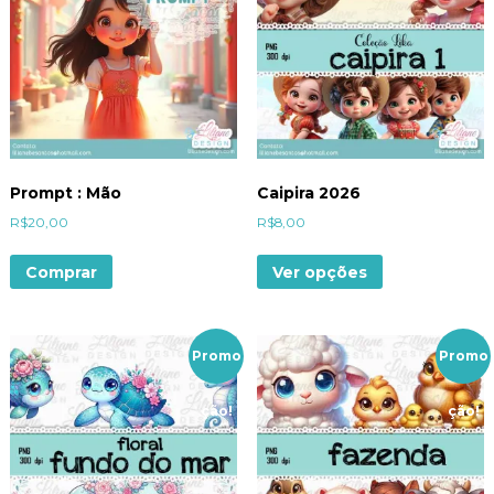
Prompt : Mão
Caipira 2026
R$
20,00
R$
8,00
Comprar
Ver opções
Promo
Promo
ção!
ção!