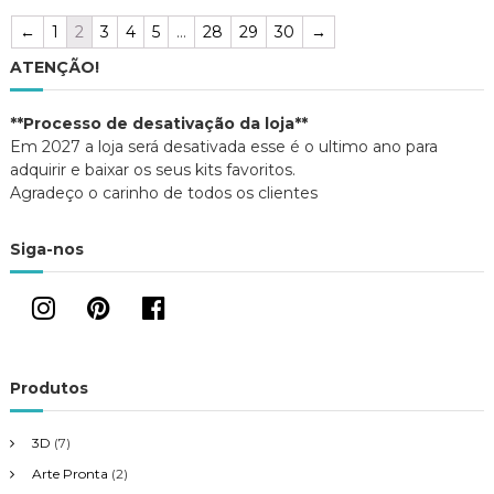
←
1
2
3
4
5
…
28
29
30
→
ATENÇÃO!
**Processo de desativação da loja**
Em 2027 a loja será desativada esse é o ultimo ano para
adquirir e baixar os seus kits favoritos.
Agradeço o carinho de todos os clientes
Siga-nos
Produtos
3D
(7)
Arte Pronta
(2)