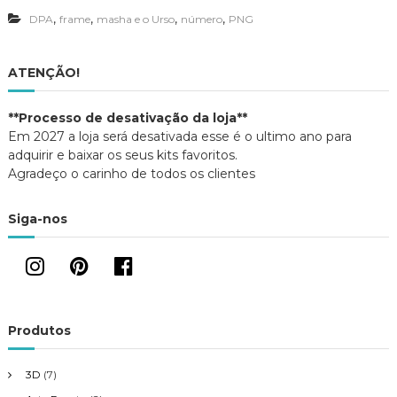
e
,
,
,
,
DPA
frame
masha e o Urso
número
PNG
p
a
r
a
ATENÇÃO!
m
o
n
**Processo de desativação da loja**
t
Em 2027 a loja será desativada esse é o ultimo ano para
a
adquirir e baixar os seus kits favoritos.
g
Agradeço o carinho de todos os clientes
e
m
d
Siga-nos
e
f
o
t
o
Produtos
3D
(7)