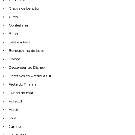
Chuva de benção
Circo
Confeitaria
Ballet
Bela e a Fera
Bonequinha de Luxo
Dança
Descendentes Disney
Detetives do Prédio Azul
Festa do Pijama
Fundo do mar
Futebol
Herói
Jolie
Junino
Halloween