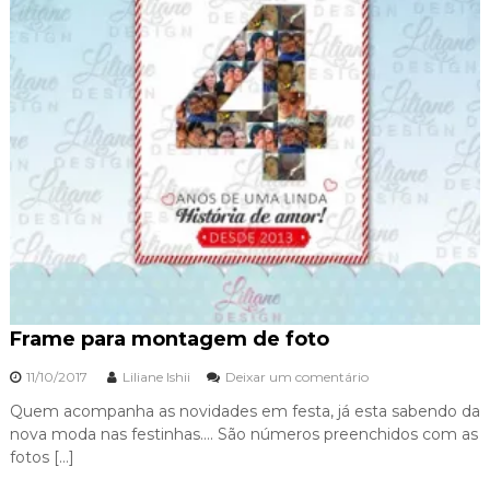
Frame para montagem de foto
11/10/2017
Liliane Ishii
Deixar um comentário
e
m
Quem acompanha as novidades em festa, já esta sabendo da
F
nova moda nas festinhas…. São números preenchidos com as
r
fotos […]
a
m