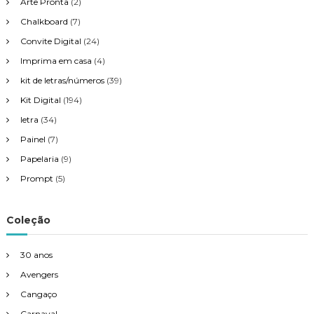
Arte Pronta
(2)
Chalkboard
(7)
Convite Digital
(24)
Imprima em casa
(4)
kit de letras/números
(39)
Kit Digital
(194)
letra
(34)
Painel
(7)
Papelaria
(9)
Prompt
(5)
Coleção
30 anos
Avengers
Cangaço
Carnaval