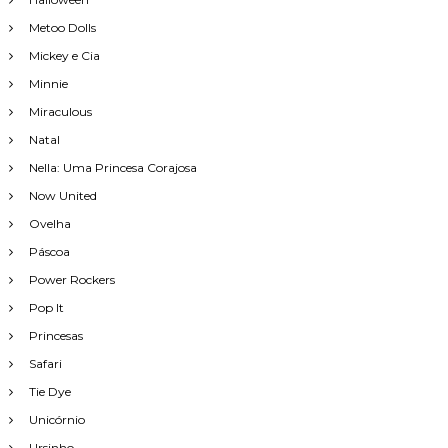
Metoo Dolls
Mickey e Cia
Minnie
Miraculous
Natal
Nella: Uma Princesa Corajosa
Now United
Ovelha
Páscoa
Power Rockers
Pop It
Princesas
Safari
Tie Dye
Unicórnio
Ursinho