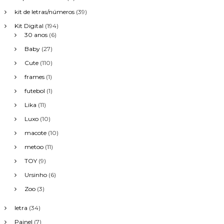
kit de letras/números
(39)
Kit Digital
(194)
30 anos
(6)
Baby
(27)
Cute
(110)
frames
(1)
futebol
(1)
Lika
(11)
Luxo
(10)
macote
(10)
metoo
(11)
TOY
(9)
Ursinho
(6)
Zoo
(3)
letra
(34)
Painel
(7)