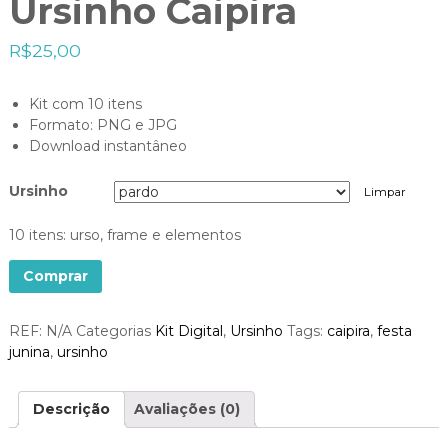
Ursinho Caipira
R$
25,00
Kit com 10 itens
Formato: PNG e JPG
Download instantâneo
Ursinho
Limpar
10 itens: urso, frame e elementos
Comprar
REF:
N/A
Categorias
Kit Digital
,
Ursinho
Tags:
caipira
,
festa
junina
,
ursinho
Descrição
Avaliações (0)