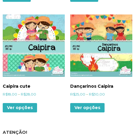
Caipira cute
Dançarinos Caipira
R$
18,00
–
R$
28,00
R$
25,00
–
R$
30,00
Ver opções
Ver opções
ATENÇÃO!