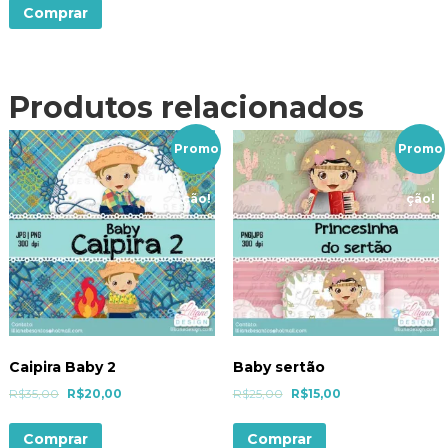
Comprar
Produtos relacionados
Promo
Promo
ção!
ção!
Caipira Baby 2
Baby sertão
R$
35,00
R$
20,00
R$
25,00
R$
15,00
Comprar
Comprar