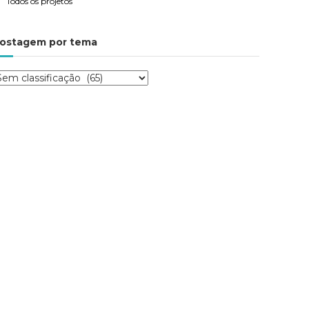
Todos os projetos
ostagem por tema
P
m
m