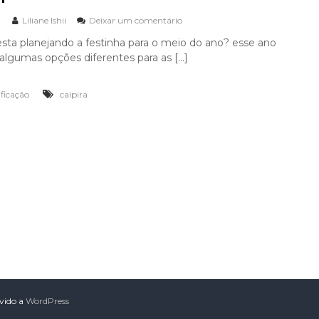
v
Liliane Ishii
Deixar um comentário
e
a
m
s
sta planejando a festinha para o meio do ano? esse ano
B
v
lgumas opções diferentes para as […]
a
e
b
r
y
s
ificação
caipira
C
õ
a
e
i
s
p
i
r
a
:
E
n
r
i
c
o
vido a
WordPress