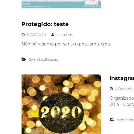
Protegido: teste
31/03/2020
Liliane Ishii
Não há resumo por ser um post protegido.
Sem classificação
Instagr
26/12/2019
Organizado
2019 Gostari
Sem class