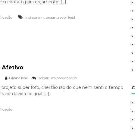
 em contato para orçamento! […]
,
ificação
instagram
organizador feed
 Afetivo
Liliane Ishii
Deixar um comentário
e
m
 projeto super fofo, criei tão rápido que nem senti o tempo
C
A
maior dúvida foi qual […]
l
f
a
ificação
b
e
t
o
A