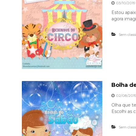
03/10/2019
Estou apaix
agora imagi
Sem class
Bolha d
02/08/201
Olha que te
Escolhi as 
Sem class