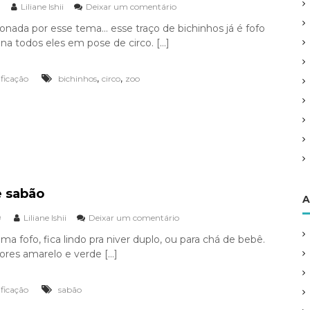
Liliane Ishii
Deixar um comentário
e
e
m
d
onada por esse tema… esse traço de bichinhos já é fofo
B
–
na todos eles em pose de circo. […]
i
e
c
m
h
l
,
,
ificação
bichinhos
circo
zoo
i
i
n
n
h
h
o
a
s
d
o
C
i
e sabão
r
A
c
9
Liliane Ishii
Deixar um comentário
e
o
m
ma fofo, fica lindo pra niver duplo, ou para chá de bebê.
B
cores amarelo e verde […]
o
l
h
ificação
sabão
a
d