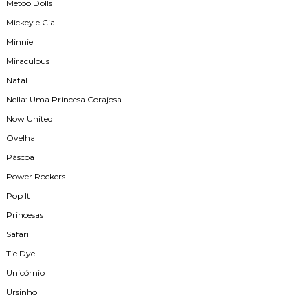
Metoo Dolls
Mickey e Cia
Minnie
Miraculous
Natal
Nella: Uma Princesa Corajosa
Now United
Ovelha
Páscoa
Power Rockers
Pop It
Princesas
Safari
Tie Dye
Unicórnio
Ursinho