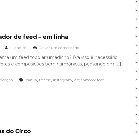
a
m
:
F
i
m
dor de feed – em linha
d
e
Liliane Ishii
Deixar um comentário
e
a
m
n
ma um feed todo arrumadinho? Pra isso é necessário
O
o
cores e composições bem harmônicas, pensando em […]
r
g
a
,
,
,
ificação
canva
freebie
instagram
organizador feed
n
i
z
a
d
o
r
d
e
s do Circo
f
e