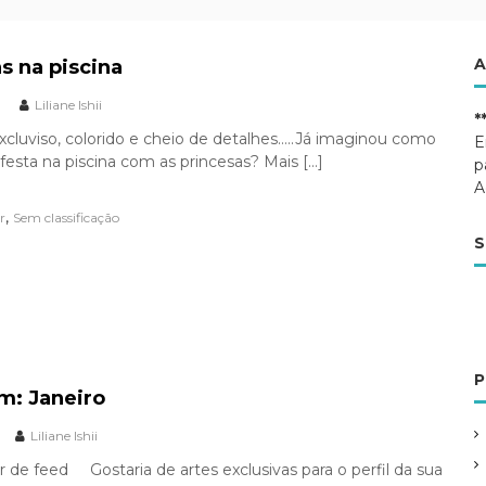
A
s na piscina
Liliane Ishii
*
excluviso, colorido e cheio de detalhes…..Já imaginou como
E
 festa na piscina com as princesas? Mais […]
p
A
,
r
Sem classificação
S
P
m: Janeiro
Liliane Ishii
 de feed Gostaria de artes exclusivas para o perfil da sua