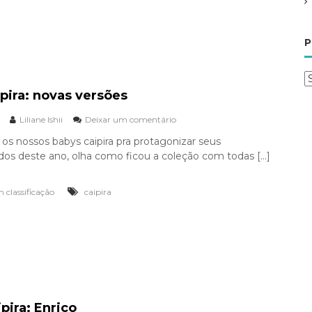
e
s
a
P
b
ã
o
o
pira: novas versões
s
Liliane Ishii
Deixar um comentário
e
t
m
a
u os nossos babys caipira pra protagonizar seus
B
g
dos deste ano, olha como ficou a coleção com todas […]
a
e
b
y
 classificação
caipira
p
c
a
o
i
r
p
t
i
e
r
a
a
:
n
pira: Enrico
o