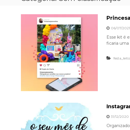
Princesa
06/07/2021
Esse kit é 
ficaria uma
festa_leito
Instagra
31/12/2020
Organizador