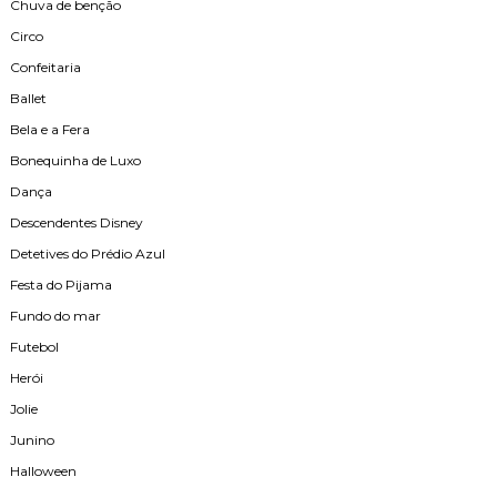
Chuva de benção
Circo
Confeitaria
Ballet
Bela e a Fera
Bonequinha de Luxo
Dança
Descendentes Disney
Detetives do Prédio Azul
Festa do Pijama
Fundo do mar
Futebol
Herói
Jolie
Junino
Halloween