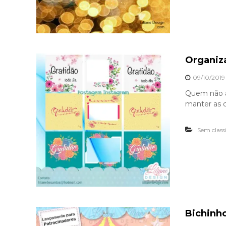
Organiza
09/10/2019
Quem não a
manter as 
Sem class
Bichinho