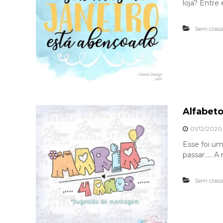
loja? Entre
Sem class
Alfabeto
01/12/2020
Esse foi um
passar….. A 
Sem class