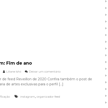
f
e
t
i
v
o
am: Fim de ano
Liliane Ishii
Deixar um comentário
e
m
r de feed Reveillon de 2020 Confira também o post de
I
a de artes exclusivas para o perfil […]
n
s
t
,
ificação
instagram
organizador feed
a
g
r