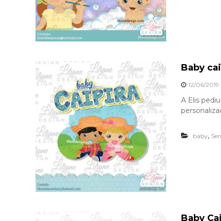
Baby cai
12/06/2019
A Elis pedi
personaliza
,
baby
Sem
Baby Cai