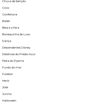
Chuva de benção
Circo
Confeitaria
Ballet
Bela e a Fera
Bonequinha de Luxo
Dança
Descendentes Disney
Detetives do Prédio Azul
Festa do Pijama
Fundo do mar
Futebol
Herói
Jolie
Junino
Halloween