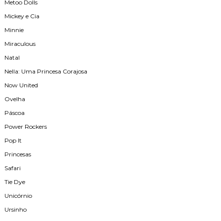
Metoo Dolls
Mickey e Cia
Minnie
Miraculous
Natal
Nella: Uma Princesa Corajosa
Now United
Ovelha
Páscoa
Power Rockers
Pop It
Princesas
Safari
Tie Dye
Unicórnio
Ursinho