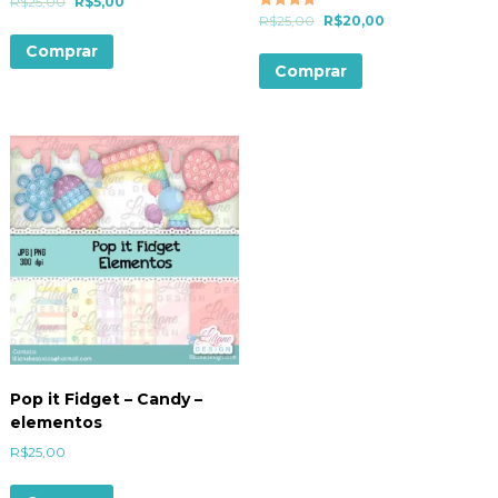
R$
25,00
R$
5,00
Avaliação
R$
25,00
R$
20,00
5.00
de 5
Comprar
Comprar
Pop it Fidget – Candy –
elementos
R$
25,00