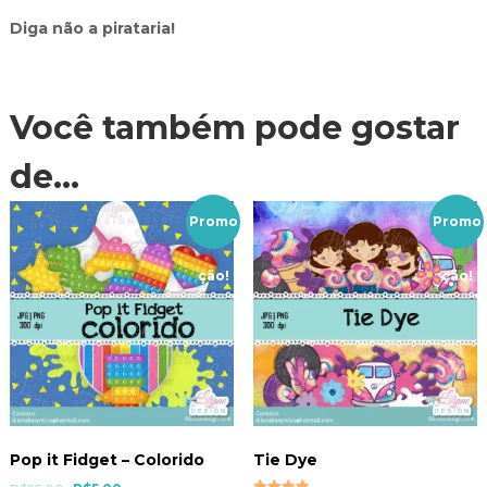
Diga não a pirataria!
Você também pode gostar
de…
Promo
Promo
ção!
ção!
Pop it Fidget – Colorido
Tie Dye