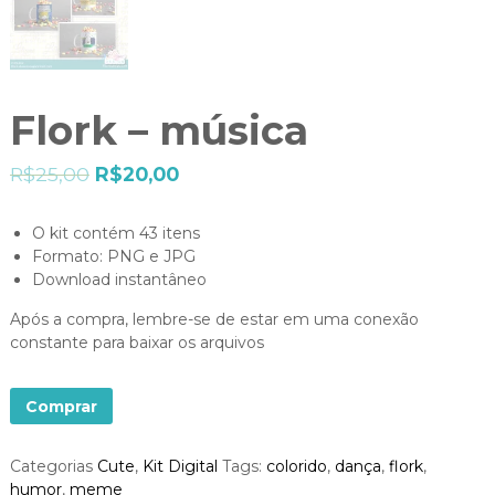
Flork – música
R$
25,00
R$
20,00
O kit contém 43 itens
Formato: PNG e JPG
Download instantâneo
Após a compra, lembre-se de estar em uma conexão
constante para baixar os arquivos
Comprar
Categorias
Cute
,
Kit Digital
Tags:
colorido
,
dança
,
flork
,
humor
,
meme