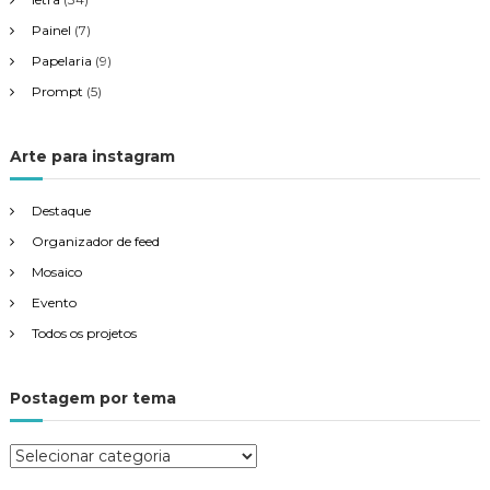
Painel
(7)
Papelaria
(9)
Prompt
(5)
Arte para instagram
Destaque
Organizador de feed
Mosaico
Evento
Todos os projetos
Postagem por tema
P
o