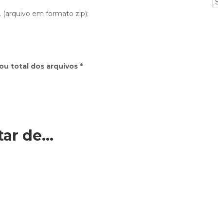
o
. (arquivo em formato zip);
s
t
a
g
e
ou total dos arquivos *
p
o
r
t
e
tar de…
a