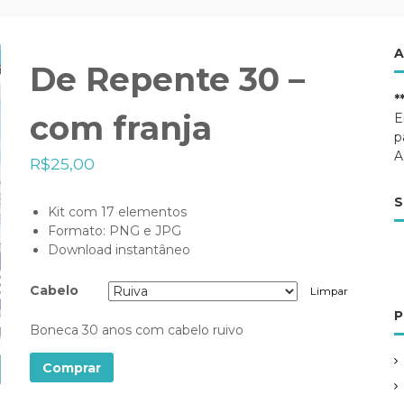
A
De Repente 30 –
*
com franja
E
p
A
R$
25,00
S
Kit com 17 elementos
Formato: PNG e JPG
Download instantâneo
Cabelo
Limpar
P
Boneca 30 anos com cabelo ruivo
Comprar