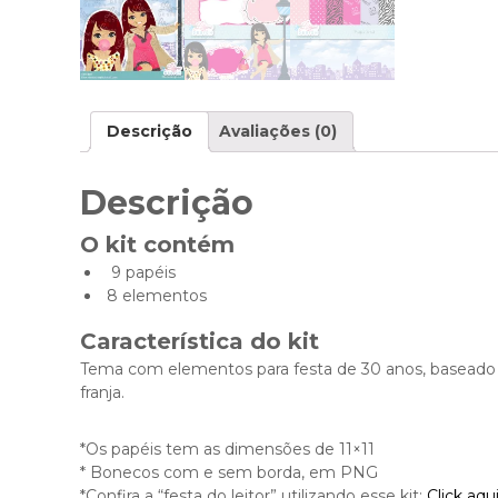
Descrição
Avaliações (0)
Descrição
O kit contém
9 papéis
8 elementos
Característica do kit
Tema com elementos para festa de 30 anos, baseado 
franja.
*Os papéis tem as dimensões de 11×11
* Bonecos com e sem borda, em PNG
*Confira a “festa do leitor” utilizando esse kit:
Click aqu