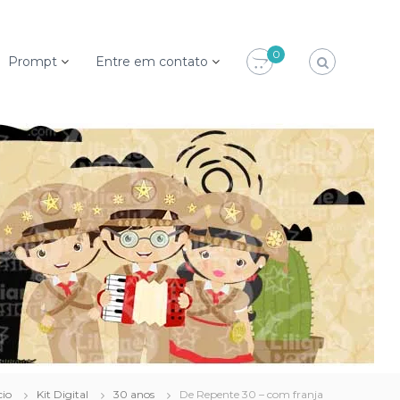
0
Prompt
Entre em contato
cio
Kit Digital
30 anos
De Repente 30 – com franja