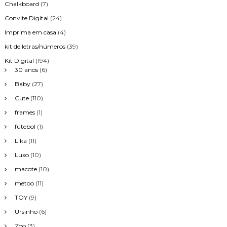
Chalkboard
(7)
Convite Digital
(24)
Imprima em casa
(4)
kit de letras/números
(39)
Kit Digital
(194)
30 anos
(6)
Baby
(27)
Cute
(110)
frames
(1)
futebol
(1)
Lika
(11)
Luxo
(10)
macote
(10)
metoo
(11)
TOY
(9)
Ursinho
(6)
Zoo
(3)