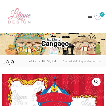
P
L
K
u
i
l
i
0
t
a
l
s
r
i
D
p
i
a
a
g
n
i
r
e
t
a
a
D
o
i
c
e
s
o
s
Loja
Início
Kit Digital
Circo do Mickey – elementos
n
i
t
g
e
n
ú
d
o