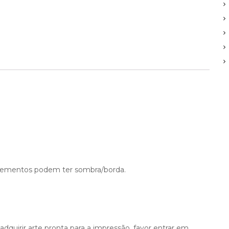
a
d
e
elementos podem ter sombra/borda.
dquirir arte pronta para a impressão, favor entrar em