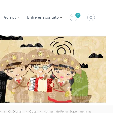
0
Prompt
Entre em contato
o
Kit Digital
Cute
Homem de Ferro: Super meninas