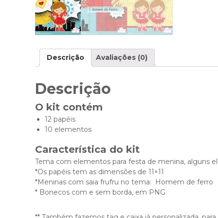
Descrição
Avaliações (0)
Descrição
O kit contém
12 papéis
10 elementos
Característica do kit
Tema com elementos para festa de menina, alguns 
*Os papéis tem as dimensões de 11×11
*Meninas com saia frufru no tema: Homem de ferro
* Bonecos com e sem borda, em PNG
** Também fazemos tag e caixa já personalizada, para a