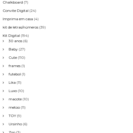
Chalkboard
(7)
Convite Digital
(24)
Imprima em casa
(4)
kit de letras/números
(39)
Kit Digital
(194)
30 anos
(6)
Baby
(27)
Cute
(110)
frames
(1)
futebol
(1)
Lika
(11)
Luxo
(10)
macote
(10)
metoo
(11)
TOY
(9)
Ursinho
(6)
Zoo
(3)