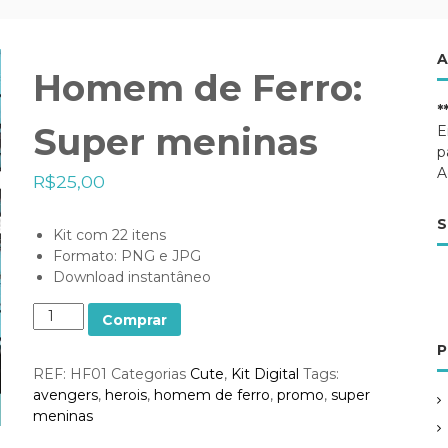
A
Homem de Ferro:
*
Super meninas
E
p
A
R$
25,00
S
Kit com 22 itens
Formato: PNG e JPG
Download instantâneo
Q
Comprar
u
P
a
REF:
HF01
Categorias
Cute
,
Kit Digital
Tags:
n
avengers
,
herois
,
homem de ferro
,
promo
,
super
t
meninas
i
d