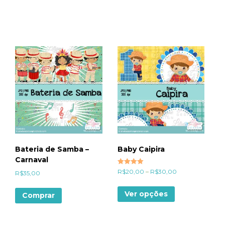
Bateria de Samba –
Baby Caipira
Carnaval
Avaliação
R$
20,00
–
R$
30,00
R$
35,00
5.00
de 5
Ver opções
Comprar