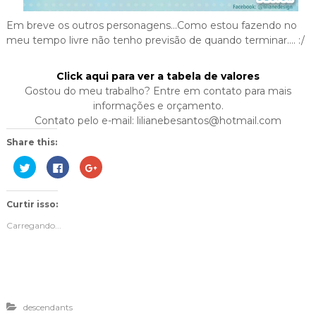
Em breve os outros personagens…Como estou fazendo no
meu tempo livre não tenho previsão de quando terminar…. :/
Click aqui para ver a tabela de valores
Gostou do meu trabalho? Entre em contato para mais
informações e orçamento.
Contato pelo e-mail: lilianebesantos@hotmail.com
Share this:
C
C
C
l
l
o
i
i
m
q
q
p
u
u
a
Curtir isso:
e
e
r
p
p
t
a
a
i
Carregando...
r
r
l
a
a
h
c
c
e
o
o
n
m
m
o
p
p
G
a
a
o
r
r
o
t
t
g
descendants
i
i
l