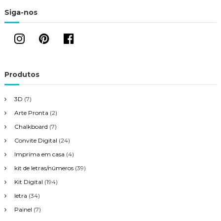
o
Siga-nos
d
e
P
Produtos
o
3D
(7)
s
Arte Pronta
(2)
Chalkboard
(7)
t
Convite Digital
(24)
Imprima em casa
(4)
kit de letras/números
(39)
Kit Digital
(194)
letra
(34)
Painel
(7)