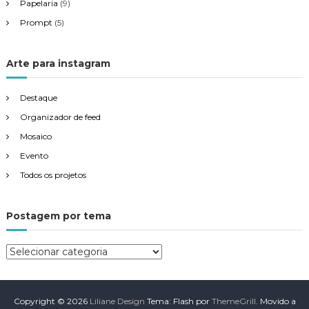
Papelaria
(9)
Prompt
(5)
Arte para instagram
Destaque
Organizador de feed
Mosaico
Evento
Todos os projetos
Postagem por tema
P
o
s
t
Copyright © 2026
Liliane Design
Tema: Flash por
ThemeGrill
. Movido a
a