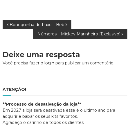
l
l
e
h
h
+
a
a
(
r
r
a
n
n
b
o
o
r
T
F
e
N
Bonequinha de Luxo – Bebê
w
a
e
i
c
m
t
e
n
Números – Mickey Marinheiro [Exclusivo]
t
b
o
a
e
o
v
r
o
a
(
k
j
a
(
a
v
Deixe uma resposta
b
a
n
r
b
e
e
r
l
e
Você precisa fazer o
login
para publicar um comentário.
e
e
a
m
e
)
n
m
o
n
g
v
o
a
v
j
a
a
j
a
ATENÇÃO!
n
a
e
n
l
e
a
l
ç
**Processo de desativação da loja**
)
a
)
Em 2027 a loja será desativada esse é o ultimo ano para
ã
adquirir e baixar os seus kits favoritos.
Agradeço o carinho de todos os clientes