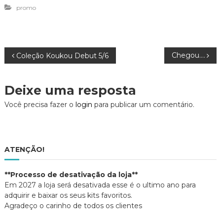
t
t
g
promo
i
i
l
l
l
e
h
h
+
a
a
(
r
r
a
n
n
b
o
o
r
T
F
e
N
Chegou….
Coleção Koukou Debut 5/6
w
a
e
i
c
m
t
e
n
t
b
o
a
e
o
v
r
o
a
Deixe uma resposta
(
k
j
a
(
a
v
b
a
n
Você precisa fazer o
login
para publicar um comentário.
r
b
e
e
r
l
e
e
e
a
m
e
)
n
m
o
n
g
v
o
ATENÇÃO!
a
v
j
a
a
j
a
n
a
**Processo de desativação da loja**
e
n
l
e
Em 2027 a loja será desativada esse é o ultimo ano para
a
l
ç
)
a
adquirir e baixar os seus kits favoritos.
)
Agradeço o carinho de todos os clientes
ã