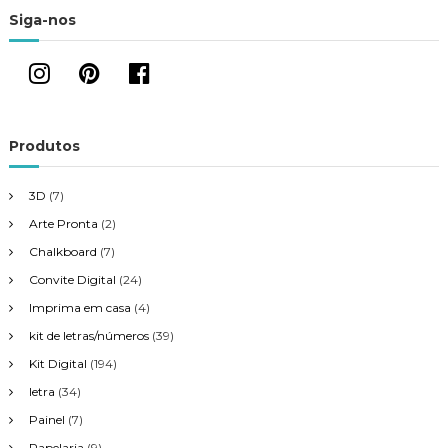
Siga-nos
o
d
e
Produtos
P
3D
(7)
o
Arte Pronta
(2)
s
Chalkboard
(7)
Convite Digital
(24)
t
Imprima em casa
(4)
kit de letras/números
(39)
Kit Digital
(194)
letra
(34)
Painel
(7)
Papelaria
(9)