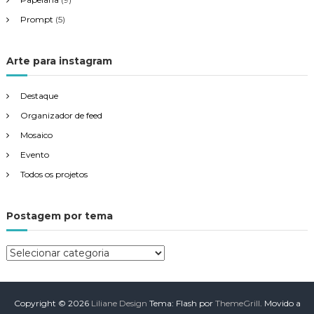
Prompt
(5)
Arte para instagram
Destaque
Organizador de feed
Mosaico
Evento
Todos os projetos
Postagem por tema
P
o
s
t
Copyright © 2026
Liliane Design
Tema: Flash por
ThemeGrill
. Movido a
a