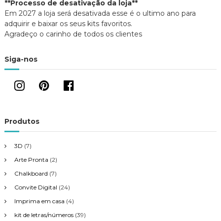
**Processo de desativação da loja**
e
n
l
e
Em 2027 a loja será desativada esse é o ultimo ano para
a
l
ç
)
a
adquirir e baixar os seus kits favoritos.
)
Agradeço o carinho de todos os clientes
ã
Siga-nos
o
d
e
Produtos
P
3D
(7)
o
Arte Pronta
(2)
s
Chalkboard
(7)
Convite Digital
(24)
t
Imprima em casa
(4)
kit de letras/números
(39)