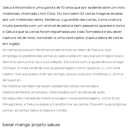
Sakura Kinomoto é uma garota de 10 anos que por acidente abre um livro
misterioso, chamado Livro Clow. Do livro saem 52 cartas mágicas levadas
por um misterioso vento. Kerberus, o guardião das cartas, (uma criatura
muito parecida com um animal de pelúcia bem pequeno) aparece e conta
à Sakura que as cartas foram espalhadas por toda Tomoeda e é seu dever
capturá-las de novo, tornando-a uma card captor (capturadora de cartas
em inglês).
As cartas provocam fenômenos estranhos ao redor de Sakura, que
emprega os poderes das cartas já
capturadas em seu báculo mágico para
dominá-las e juntá-las à sua coleção. Ela conta com a ajuda de sua amiga
Tomoyo, e mais tarde de outros personagens como Syaoran Li, um card
captor rival que passa a ser seu amigo, pouco a pouco; e Meiling Li, prima
de Syaoran.
Na história também se fazem presentes vários romances e
relacionamentos amorosos, intercalados com as cenas de ação.
Na segunda metade da história surgem novos personagens, como Eriol
Hiiragizawa, e Sakura passa a transformar as cartas Clow em suas próprias
cartas: as cartas Sakura (Sakura Cards).
baixar manga:
projeto sakura