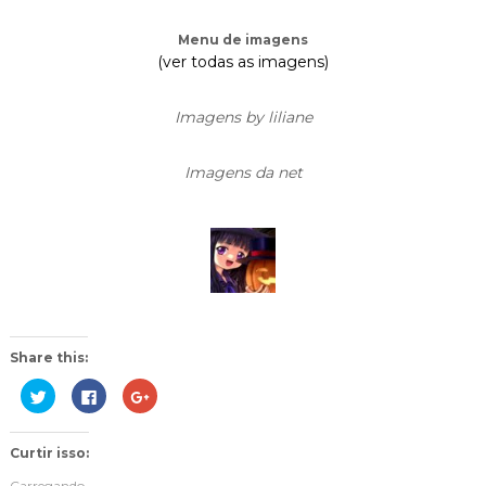
Menu de imagens
(ver todas as imagens)
Imagens by liliane
Imagens da net
Share this:
C
C
C
l
l
o
i
i
m
q
q
p
u
u
a
Curtir isso:
e
e
r
p
p
t
a
a
i
Carregando...