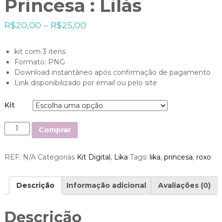
Princesa : Lilás
R$
20,00
–
R$
25,00
kit com 3 itens
Formato: PNG
Download instantâneo após confirmação de pagamento
Link disponibilizado por email ou pelo site
Kit
Q
Comprar
u
a
REF:
N/A
Categorias
Kit Digital
,
Lika
Tags:
lika
,
princesa
,
roxo
n
t
i
Descrição
Informação adicional
Avaliações (0)
d
a
d
Descrição
e