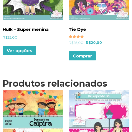
Hulk – Super menina
Tie Dye
R$
25,00
Avaliação
R$
25,00
R$
20,00
5.00
de 5
Ver opções
Comprar
Produtos relacionados