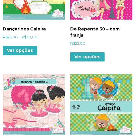
Dançarinos Caipira
De Repente 30 – com
franja
R$
25,00
–
R$
30,00
R$
25,00
Ver opções
Ver opções