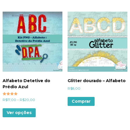
Alfabeto Detetive do
Glitter dourado – Alfabeto
Prédio Azul
R$
8,00
Avaliação
R$
17,00
–
R$
20,00
Comprar
5.00
de 5
Ver opções