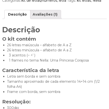
Categorias
kit de letras/números
,
letra
Tags:
kit letras
,
Nella
n
t
i
Descrição
Avaliações (1)
d
a
d
Descrição
e
O kit contém
26 letras maiúscula – alfabeto de A a Z
26 letras minúscula – alfabeto de A a Z
3 acentos (~ ^’ )
1 frames no tema Nella: Uma Princesa Corajosa
Característica da letra
Letra sem borda e sem sombra
Tamanho aproximado de cada elemento 14×14 cm (1/2
folha A4)
Frame com borda, sem sombra
Resolução:
300dpi