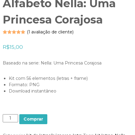
Alfabeto Nella: Uma
Princesa Corajosa
(
1
avaliação de cliente)
Avaliado
1
como
5.00
R$
15,00
de 5, com
baseado em
avaliação de
cliente
Baseado na serie: Nella: Uma Princesa Corajosa
Kit com 56 elementos (letras + frame)
Formato: PNG
Download instantâneo
Q
Comprar
u
a