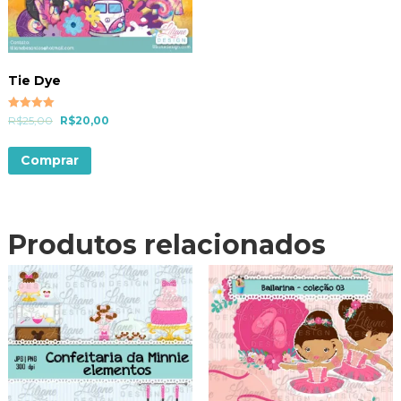
Tie Dye
Avaliação
R$
25,00
R$
20,00
5.00
de 5
Comprar
Produtos relacionados