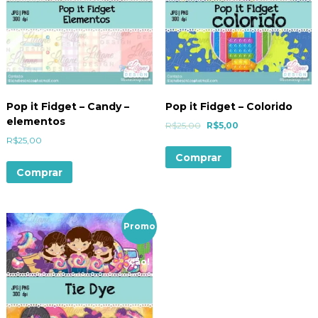
Pop it Fidget – Candy –
Pop it Fidget – Colorido
elementos
R$
25,00
R$
5,00
R$
25,00
Comprar
Comprar
Promo
ção!