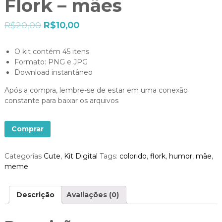
Flork – mães
R$
20,00
R$
10,00
O kit contém 45 itens
Formato: PNG e JPG
Download instantâneo
Após a compra, lembre-se de estar em uma conexão
constante para baixar os arquivos
Comprar
Categorias
Cute
,
Kit Digital
Tags:
colorido
,
flork
,
humor
,
mãe
,
meme
Descrição
Avaliações (0)