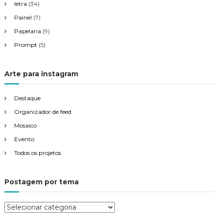
letra
(34)
Painel
(7)
Papelaria
(9)
Prompt
(5)
Arte para instagram
Destaque
Organizador de feed
Mosaico
Evento
Todos os projetos
Postagem por tema
P
o