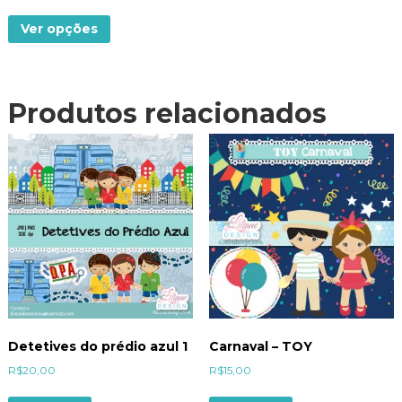
de 5
Ver opções
Produtos relacionados
Detetives do prédio azul 1
Carnaval – TOY
R$
20,00
R$
15,00