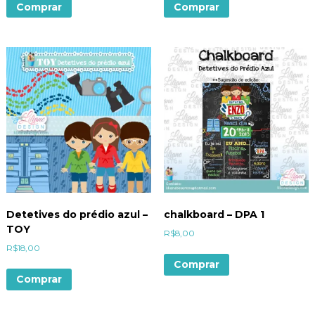
Comprar
Comprar
Detetives do prédio azul –
chalkboard – DPA 1
TOY
R$
8,00
R$
18,00
Comprar
Comprar