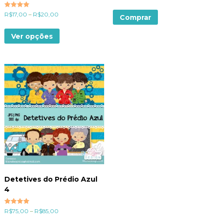
Avaliação
R$
17,00
–
R$
20,00
Comprar
5.00
de 5
Ver opções
Detetives do Prédio Azul
4
Avaliação
R$
75,00
–
R$
85,00
5.00