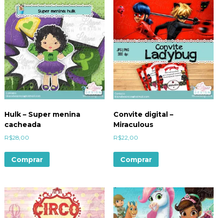
Hulk – Super menina
Convite digital –
cacheada
Miraculous
R$
28,00
R$
22,00
Comprar
Comprar