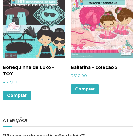
Bonequinha de Luxo –
Bailarina – coleção 2
TOY
R$
20,00
R$
18,00
Comprar
Comprar
ATENÇÃO!
**Processo de desativação da loja**