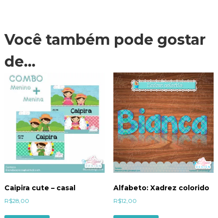
Você também pode gostar
de…
Caipira cute – casal
Alfabeto: Xadrez colorido
R$
28,00
R$
12,00