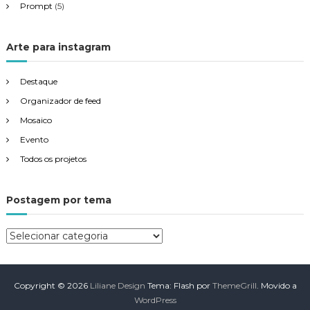
Prompt
(5)
Arte para instagram
Destaque
Organizador de feed
Mosaico
Evento
Todos os projetos
Postagem por tema
P
o
s
t
Copyright © 2026
Liliane Design
Tema: Flash por
ThemeGrill
. Movido a
a
WordPress
g