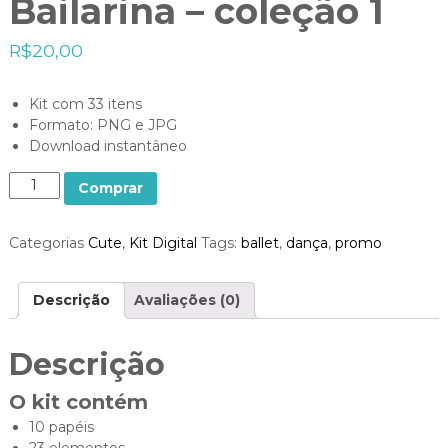
Bailarina – coleção 1
R$
20,00
Kit com 33 itens
Formato: PNG e JPG
Download instantâneo
Q
Comprar
u
a
Categorias
Cute
,
Kit Digital
Tags:
ballet
,
dança
,
promo
n
t
i
Descrição
Avaliações (0)
d
a
d
Descrição
e
O kit contém
10 papéis
23 elementos