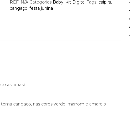
REF:
N/A
Categorias
Baby
,
Kit Digital
Tags:
caipira
,
cangaço
,
festa junina
o as letras)
 tema cangaço, nas cores verde, marrom e amarelo