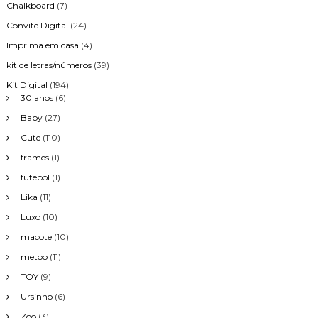
Chalkboard
(7)
Convite Digital
(24)
Imprima em casa
(4)
kit de letras/números
(39)
Kit Digital
(194)
30 anos
(6)
Baby
(27)
Cute
(110)
frames
(1)
futebol
(1)
Lika
(11)
Luxo
(10)
macote
(10)
metoo
(11)
TOY
(9)
Ursinho
(6)
Zoo
(3)