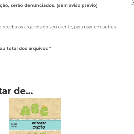
ção, serão denunciados. (sem aviso prévio)
o
s
t
a
 receba os arquivos do seu cliente, para usar em outros
g
e
ou total dos arquivos *
p
o
r
t
e
tar de…
a