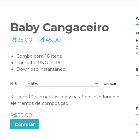
A
Baby Cangaceiro
*
R$
35,00
–
R$
45,00
E
p
A
Combo com 18 itens
Formato: PNG e JPG
Download instantâneo
S
Kit
Limpar
Kit com 10 elementos: baby nas 3 poses + fundo +
elementos de composição
P
R$
35,00
Comprar