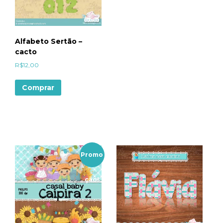
Alfabeto Sertão –
cacto
R$
12,00
Comprar
Promo
ção!