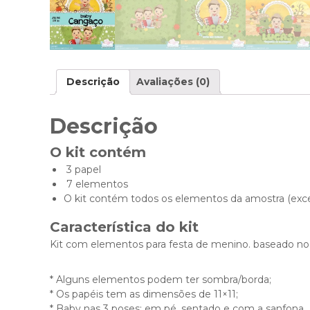
Descrição
Avaliações (0)
Descrição
O kit contém
3 papel
7 elementos
O kit contém todos os elementos da amostra (excet
Característica do kit
Kit com elementos para festa de menino. baseado no
* Alguns elementos podem ter sombra/borda;
* Os papéis tem as dimensões de 11×11;
* Baby nas 3 poses: em pé, sentado e com a sanfona