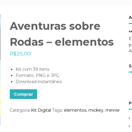
A
Aventuras sobre
*
Rodas – elementos
E
p
A
R$
25,00
S
Kit com 39 itens
Formato: PNG e JPG
Download instantâneo
Comprar
P
Categoria
Kit Digital
Tags:
elementos
,
mickey
,
minnie