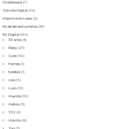
Chalkboard
(7)
Convite Digital
(24)
Imprima em casa
(4)
kit de letras/números
(39)
Kit Digital
(194)
30 anos
(6)
Baby
(27)
Cute
(110)
frames
(1)
futebol
(1)
Lika
(11)
Luxo
(10)
macote
(10)
metoo
(11)
TOY
(9)
Ursinho
(6)
Zoo
(3)