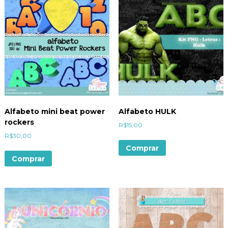
Alfabeto mini beat power
Alfabeto HULK
rockers
R$
15,00
R$
30,00
Comprar
Comprar