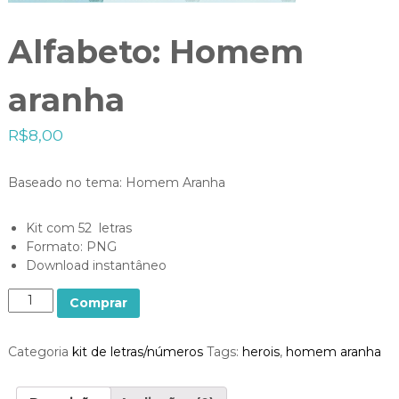
Alfabeto: Homem
aranha
R$
8,00
Baseado no tema: Homem Aranha
Kit com 52 letras
Formato: PNG
Download instantâneo
Q
Comprar
u
a
Categoria
kit de letras/números
Tags:
herois
,
homem aranha
n
t
i