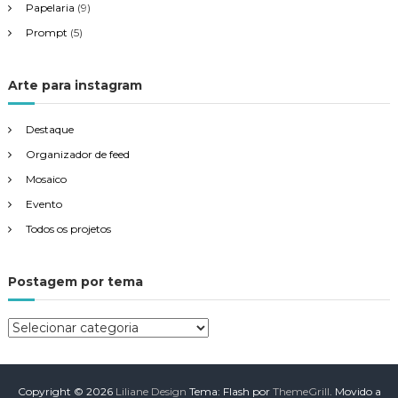
Papelaria
(9)
Prompt
(5)
Arte para instagram
Destaque
Organizador de feed
Mosaico
Evento
Todos os projetos
Postagem por tema
P
o
s
t
Copyright © 2026
Liliane Design
Tema: Flash por
ThemeGrill
. Movido a