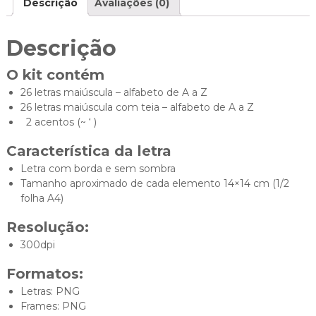
Descrição
Avaliações (0)
d
a
d
Descrição
e
O kit contém
26 letras maiúscula – alfabeto de A a Z
26 letras maiúscula com teia – alfabeto de A a Z
2 acentos (~ ‘ )
Característica da letra
Letra com borda e sem sombra
Tamanho aproximado de cada elemento 14×14 cm (1/2
folha A4)
Resolução:
300dpi
Formatos:
Letras: PNG
Frames: PNG