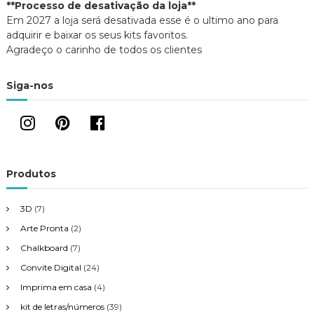
ç
**Processo de desativação da loja**
)
a
)
Em 2027 a loja será desativada esse é o ultimo ano para
ã
adquirir e baixar os seus kits favoritos.
Agradeço o carinho de todos os clientes
o
Siga-nos
d
e
P
Produtos
o
3D
(7)
s
Arte Pronta
(2)
Chalkboard
(7)
t
Convite Digital
(24)
Imprima em casa
(4)
kit de letras/números
(39)