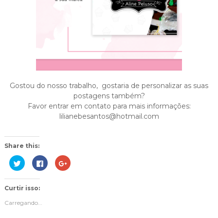
Gostou do nosso trabalho, gostaria de personalizar as suas
postagens também?
Favor entrar em contato para mais informações:
lilianebesantos@hotmail.com
Share this:
C
C
C
l
l
o
i
i
m
q
q
p
u
u
a
Curtir isso:
e
e
r
p
p
t
a
a
i
Carregando...
r
r
l
a
a
h