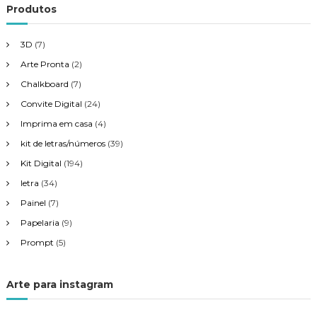
Produtos
o
3D
(7)
s
Arte Pronta
(2)
Chalkboard
(7)
t
Convite Digital
(24)
Imprima em casa
(4)
kit de letras/números
(39)
Kit Digital
(194)
letra
(34)
Painel
(7)
Papelaria
(9)
Prompt
(5)
Arte para instagram