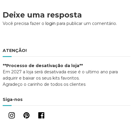
a
(
a
b
a
n
v
r
b
e
Deixe uma resposta
e
r
l
e
e
a
m
e
)
e
Você precisa fazer o
login
para publicar um comentário.
n
m
o
n
v
o
a
v
g
j
a
a
j
n
a
e
n
a
ATENÇÃO!
l
e
a
l
)
a
ç
)
**Processo de desativação da loja**
Em 2027 a loja será desativada esse é o ultimo ano para
ã
adquirir e baixar os seus kits favoritos.
Agradeço o carinho de todos os clientes
o
Siga-nos
d
e
P