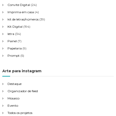
Convite Digital
(24)
t
Imprima em casa
(4)
kit de letras/números
(39)
Kit Digital
(194)
letra
(34)
Painel
(7)
Papelaria
(9)
Prompt
(5)
Arte para instagram
Destaque
Organizador de feed
Mosaico
Evento
Todos os projetos