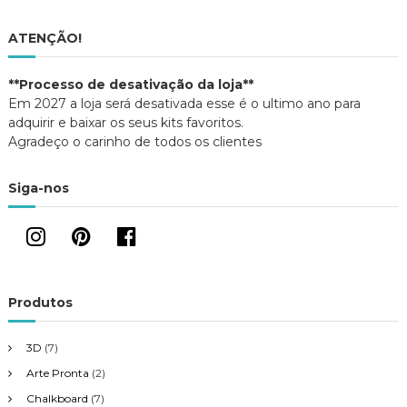
n
m
o
n
g
v
o
ATENÇÃO!
a
v
j
a
a
j
a
n
a
**Processo de desativação da loja**
e
n
l
e
Em 2027 a loja será desativada esse é o ultimo ano para
a
l
ç
)
a
adquirir e baixar os seus kits favoritos.
)
Agradeço o carinho de todos os clientes
ã
Siga-nos
o
d
e
Produtos
P
3D
(7)
o
Arte Pronta
(2)
s
Chalkboard
(7)