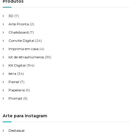
Produtos
o
3D
(7)
s
Arte Pronta
(2)
Chalkboard
(7)
t
Convite Digital
(24)
Imprima em casa
(4)
kit de letras/números
(39)
Kit Digital
(194)
letra
(34)
Painel
(7)
Papelaria
(9)
Prompt
(5)
Arte para instagram
Destaque