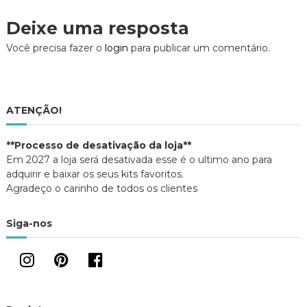
(
k
j
a
(
a
v
Deixe uma resposta
b
a
n
r
b
e
e
r
l
e
Você precisa fazer o
login
para publicar um comentário.
e
e
a
m
e
)
n
m
o
n
g
v
o
a
v
j
a
a
j
a
ATENÇÃO!
n
a
e
n
l
e
a
l
ç
**Processo de desativação da loja**
)
a
)
Em 2027 a loja será desativada esse é o ultimo ano para
ã
adquirir e baixar os seus kits favoritos.
Agradeço o carinho de todos os clientes
o
Siga-nos
d
e
P