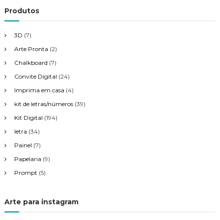
P
Produtos
o
3D
(7)
s
Arte Pronta
(2)
Chalkboard
(7)
t
Convite Digital
(24)
Imprima em casa
(4)
kit de letras/números
(39)
Kit Digital
(194)
letra
(34)
Painel
(7)
Papelaria
(9)
Prompt
(5)
Arte para instagram