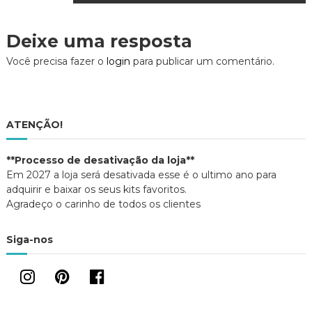
a
e
o
v
r
o
a
(
k
j
a
(
a
v
Deixe uma resposta
b
a
n
r
b
e
e
r
l
e
Você precisa fazer o
login
para publicar um comentário.
e
e
a
m
e
)
n
m
o
n
g
v
o
a
v
j
a
a
j
a
ATENÇÃO!
n
a
e
n
l
e
a
l
ç
**Processo de desativação da loja**
)
a
)
Em 2027 a loja será desativada esse é o ultimo ano para
ã
adquirir e baixar os seus kits favoritos.
Agradeço o carinho de todos os clientes
o
Siga-nos
d
e