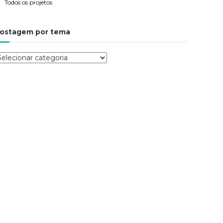
Todos os projetos
ostagem por tema
P
m
m