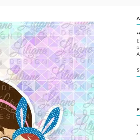
A
*
E
p
A
S
P