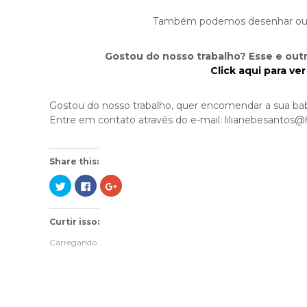
Também podemos desenhar ou
Gostou do nosso trabalho? Esse e outr
Click aqui para ve
Gostou do nosso trabalho, quer encomendar a sua ba
Entre em contato através do e-mail: lilianebesantos
Share this:
C
C
C
l
l
o
i
i
m
q
q
p
u
u
a
Curtir isso:
e
e
r
p
p
t
a
a
i
Carregando...
r
r
l
a
a
h
c
c
e
o
o
n
m
m
o
p
p
G
a
a
o
r
r
o