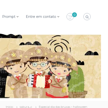
0
Prompt
Entre em contato
Início
sakura_c
Especial dia das bruxas – halloween