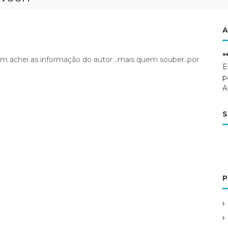
A
*
um achei as informação do autor ..mais quem souber..por
E
p
A
S
P