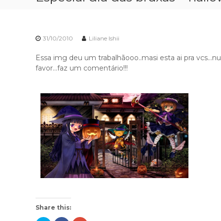
31/10/2010
Liliane Ishii
Essa img deu um trabalhãooo..masi esta ai pra vcs…n
favor…faz um comentário!!!
Share this: