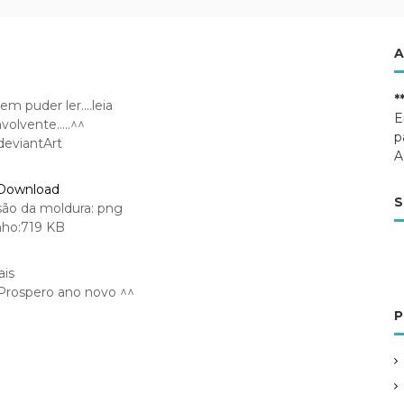
A
*
em puder ler….leia
E
volvente…..^^
p
deviantArt
A
Download
S
ão da moldura: png
ho:719 KB
ais
Prospero ano novo ^^
P