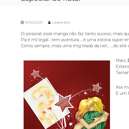
19/12/2009
Liliane Ishii
Oi pessoal, esse manga não faz tanto suceso, mais qu
Pq é mt legal….tem aventura…..é uma estória super en
Como sempre, mias uma img tirada da net…….do site 
Mars :
Extens
Taman
Ate m
E um 