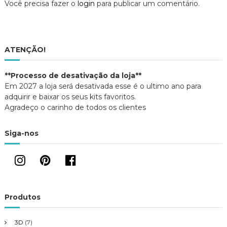
e
Você precisa fazer o
login
para publicar um comentário.
e
e
a
m
e
)
n
m
o
n
g
v
o
a
v
j
a
a
j
a
ATENÇÃO!
n
a
e
n
l
e
a
l
ç
**Processo de desativação da loja**
)
a
)
Em 2027 a loja será desativada esse é o ultimo ano para
ã
adquirir e baixar os seus kits favoritos.
Agradeço o carinho de todos os clientes
o
Siga-nos
d
e
P
Produtos
o
3D
(7)