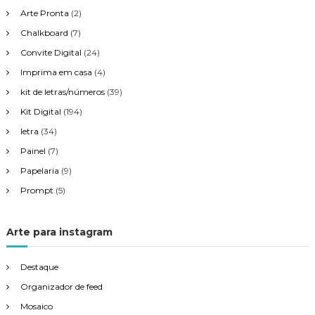
s
Arte Pronta
(2)
Chalkboard
(7)
t
Convite Digital
(24)
Imprima em casa
(4)
kit de letras/números
(39)
Kit Digital
(194)
letra
(34)
Painel
(7)
Papelaria
(9)
Prompt
(5)
Arte para instagram
Destaque
Organizador de feed
Mosaico