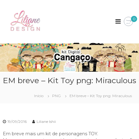
P
L
K
u
i
l
i
0
t
a
l
s
r
i
D
p
i
a
a
g
n
i
r
e
t
a
a
D
o
i
c
e
s
o
s
EM breve – Kit Toy png: Miraculous
n
i
t
g
e
Início
PNG
EM breve – Kit Toy png: Miraculous
n
ú
d
o
19/09/2016
Liliane Ishii
Em breve mais um kit de personagens TOY.