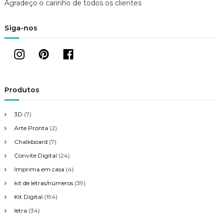
Agradeço o carinho de todos os clientes
ã
Siga-nos
o
d
e
Produtos
P
3D
(7)
o
Arte Pronta
(2)
s
Chalkboard
(7)
Convite Digital
(24)
t
Imprima em casa
(4)
kit de letras/números
(39)
Kit Digital
(194)
letra
(34)