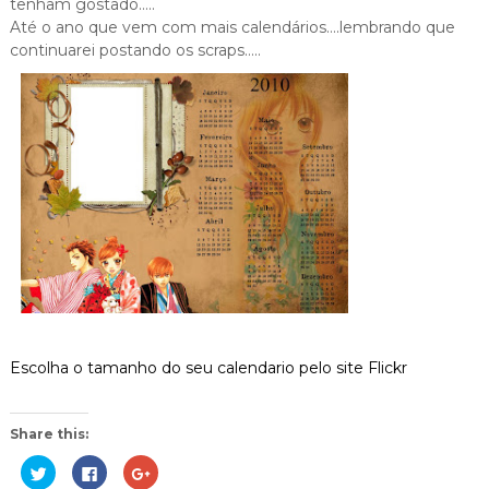
tenham gostado…..
Até o ano que vem com mais calendários….lembrando que
continuarei postando os scraps…..
Escolha o tamanho do seu calendario pelo site Flickr
Share this:
C
C
C
l
l
o