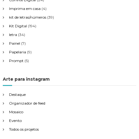
t
Imprima em casa
(4)
kit de letras/números
(39)
Kit Digital
(194)
letra
(34)
Painel
(7)
Papelaria
(9)
Prompt
(5)
Arte para instagram
Destaque
Organizador de feed
Mosaico
Evento
Todos os projetos