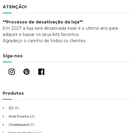
o
n
g
v
o
ATENÇÃO!
a
v
j
a
a
j
a
n
a
**Processo de desativação da loja**
e
n
l
e
Em 2027 a loja será desativada esse é o ultimo ano para
a
l
ç
)
a
adquirir e baixar os seus kits favoritos.
)
Agradeço o carinho de todos os clientes
ã
Siga-nos
o
d
e
Produtos
P
3D
(7)
o
Arte Pronta
(2)
s
Chalkboard
(7)
Convite Digital
(24)