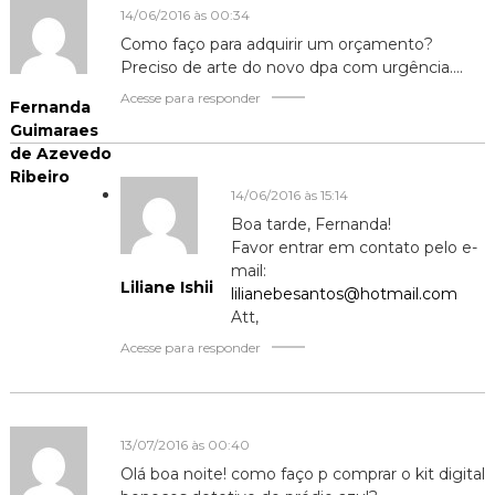
g
v
o
14/06/2016 às 00:34
a
v
j
a
a
j
Como faço para adquirir um orçamento?
a
n
a
Preciso de arte do novo dpa com urgência….
e
n
l
e
a
l
ç
Acesse para responder
Fernanda
)
a
)
Guimaraes
ã
de Azevedo
Ribeiro
o
14/06/2016 às 15:14
Boa tarde, Fernanda!
d
Favor entrar em contato pelo e-
mail:
Liliane Ishii
lilianebesantos@hotmail.com
e
Att,
P
Acesse para responder
o
s
13/07/2016 às 00:40
Olá boa noite! como faço p comprar o kit digital