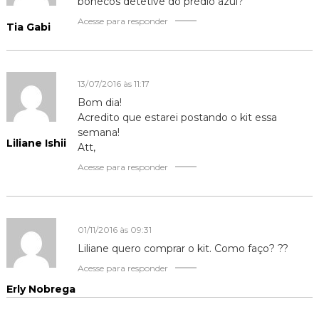
t
bonecos detetive do prédio azul?
Acesse para responder
Tia Gabi
13/07/2016 às 11:17
Bom dia!
Acredito que estarei postando o kit essa
semana!
Liliane Ishii
Att,
Acesse para responder
01/11/2016 às 09:31
Liliane quero comprar o kit. Como faço? ??
Acesse para responder
Erly Nobrega