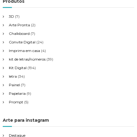
Produtos
o
3D
(7)
s
Arte Pronta
(2)
Chalkboard
(7)
t
Convite Digital
(24)
Imprima em casa
(4)
kit de letras/números
(39)
Kit Digital
(194)
letra
(34)
Painel
(7)
Papelaria
(9)
Prompt
(5)
Arte para instagram
Destaque