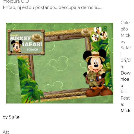
moldura O.O
Então, hj estou postando….descupa a demora……
Cole
ção
Mick
ey
Safar
i
04/0
4:
Dow
nloa
d
Kit
Fest
a:
Mick
ey Safari
Att