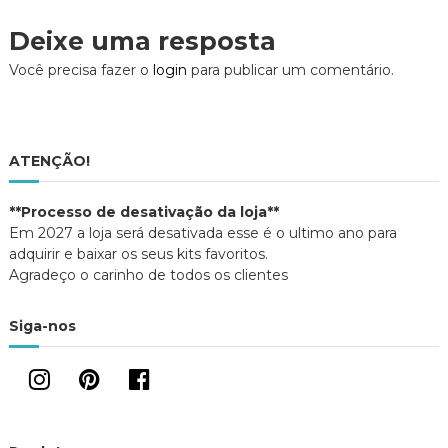
(
k
j
a
(
a
v
Deixe uma resposta
b
a
n
r
b
e
e
r
l
e
Você precisa fazer o
login
para publicar um comentário.
e
e
a
m
e
)
n
m
o
n
g
v
o
a
v
j
a
a
j
a
ATENÇÃO!
n
a
e
n
l
e
a
l
ç
**Processo de desativação da loja**
)
a
)
Em 2027 a loja será desativada esse é o ultimo ano para
ã
adquirir e baixar os seus kits favoritos.
Agradeço o carinho de todos os clientes
o
Siga-nos
d
e
P