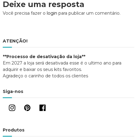
r
o
a
Deixe uma resposta
(
k
j
a
(
a
v
b
a
n
Você precisa fazer o
login
para publicar um comentário.
r
b
e
e
r
l
e
e
e
a
m
e
)
n
m
o
n
g
v
o
ATENÇÃO!
a
v
j
a
a
j
a
n
a
**Processo de desativação da loja**
e
n
l
e
Em 2027 a loja será desativada esse é o ultimo ano para
a
l
ç
)
a
adquirir e baixar os seus kits favoritos.
)
Agradeço o carinho de todos os clientes
ã
Siga-nos
o
d
e
Produtos
P