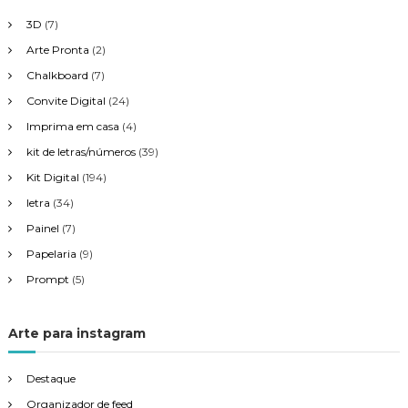
3D
(7)
o
Arte Pronta
(2)
s
Chalkboard
(7)
Convite Digital
(24)
t
Imprima em casa
(4)
kit de letras/números
(39)
Kit Digital
(194)
letra
(34)
Painel
(7)
Papelaria
(9)
Prompt
(5)
Arte para instagram
Destaque
Organizador de feed