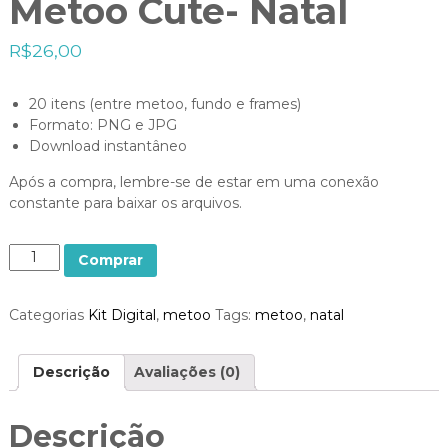
Metoo Cute- Natal
R$
26,00
20 itens (entre metoo, fundo e frames)
Formato: PNG e JPG
Download instantâneo
Após a compra, lembre-se de estar em uma conexão
constante para baixar os arquivos.
Q
Comprar
u
a
Categorias
Kit Digital
,
metoo
Tags:
metoo
,
natal
n
t
i
Descrição
Avaliações (0)
d
a
d
Descrição
e