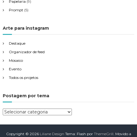
Papelaria
(9)
Prompt
(5)
Arte para instagram
Destaque
Organizador de feed
Mosaico
Evento
Todos os projetos
Postagem por tema
P
o
s
t
Copyright © 2026
Liliane Design
Tema: Flash por
ThemeGrill
. Movido a