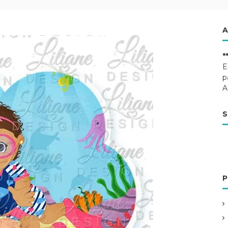
A
*
E
p
A
S
P