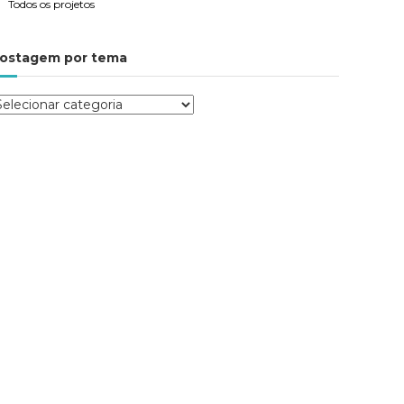
Todos os projetos
ostagem por tema
P
m
m