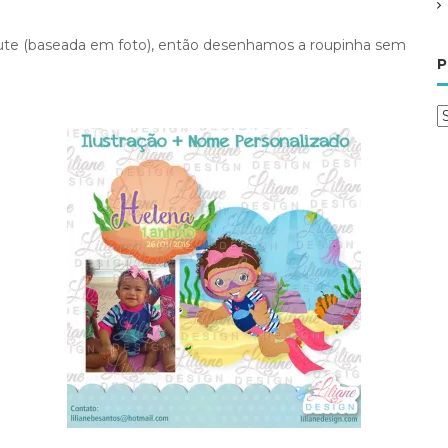
cute (baseada em foto), então desenhamos a roupinha sem
P
o
s
t
a
g
e
p
o
r
t
e
a