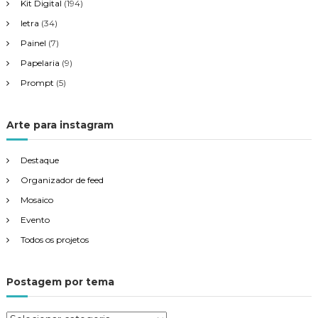
o
Kit Digital
(194)
letra
(34)
s
Painel
(7)
t
Papelaria
(9)
Prompt
(5)
Arte para instagram
Destaque
Organizador de feed
Mosaico
Evento
Todos os projetos
Postagem por tema