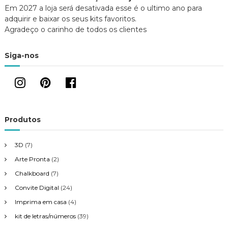
v
b
a
n
Em 2027 a loja será desativada esse é o ultimo ano para
r
b
e
e
r
l
adquirir e baixar os seus kits favoritos.
e
e
e
a
m
e
)
Agradeço o carinho de todos os clientes
n
m
o
n
g
v
o
a
v
Siga-nos
j
a
a
j
a
n
a
e
n
l
e
a
l
ç
)
a
)
ã
Produtos
o
3D
(7)
d
Arte Pronta
(2)
Chalkboard
(7)
e
Convite Digital
(24)
Imprima em casa
(4)
P
kit de letras/números
(39)