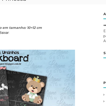
A
*
ão em tamanho: 10×12 cm
E
Baixar
:
p
A
S
P