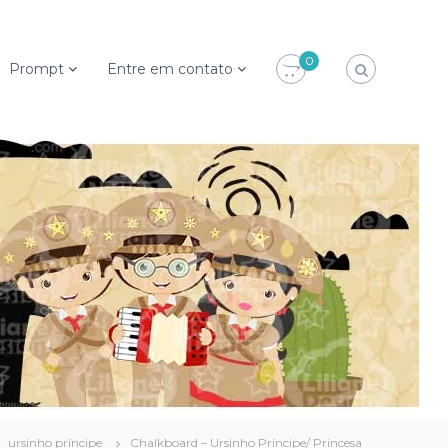
0
Prompt
Entre em contato
ursinho príncipe
Chalkboard – Ursinho Príncipe/ Princesa