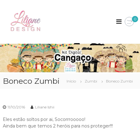
P
L
K
u
i
l
i
0
t
a
l
s
r
i
D
p
i
a
a
g
n
i
r
e
t
a
a
D
o
i
c
e
s
o
s
Boneco Zumbi
Início
Zumbi
Boneco Zumbi
n
i
t
g
e
n
ú
11/10/2016
Liliane Ishii
d
o
Eles estão soltos por ai, Socorrrooooo!
Ainda bem que temos 2 heróis para nos proteger!!!