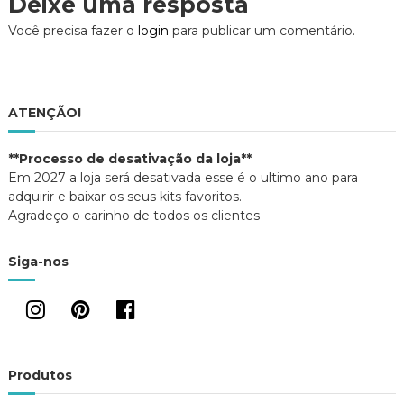
Deixe uma resposta
r
b
e
e
r
l
e
Você precisa fazer o
login
para publicar um comentário.
e
e
a
m
e
)
n
m
o
n
g
v
o
a
v
j
a
a
j
a
ATENÇÃO!
n
a
e
n
l
e
a
l
ç
**Processo de desativação da loja**
)
a
)
Em 2027 a loja será desativada esse é o ultimo ano para
ã
adquirir e baixar os seus kits favoritos.
Agradeço o carinho de todos os clientes
o
Siga-nos
d
e
P
Produtos
o