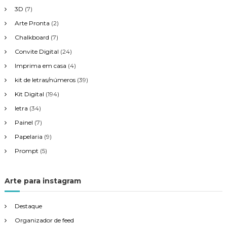
3D
(7)
s
Arte Pronta
(2)
Chalkboard
(7)
t
Convite Digital
(24)
Imprima em casa
(4)
kit de letras/números
(39)
Kit Digital
(194)
letra
(34)
Painel
(7)
Papelaria
(9)
Prompt
(5)
Arte para instagram
Destaque
Organizador de feed