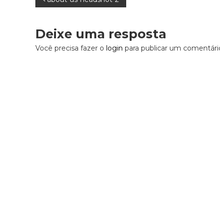
N
a
Deixe uma resposta
v
Você precisa fazer o
login
para publicar um comentári
e
g
a
ç
ã
o
d