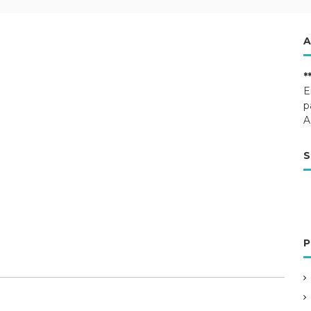
A
*
E
p
A
S
P