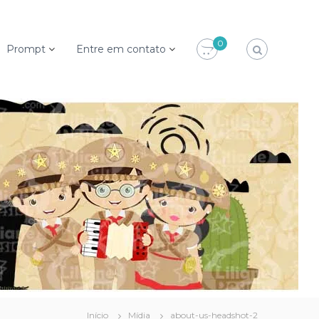
0
Prompt
Entre em contato
Início
Mídia
about-us-headshot-2